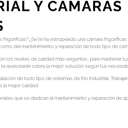
RIAL Y CÁMARAS
S
 frigoríficas? ¿Se te ha estropeado una cámara frigorífica
como del mantenimiento y reparación de todo tipo de cámar
on los niveles de calidad más exigentes, para mantener t
r te asesorarán sobre la mejor solución según tus necesid
talación de todo tipo de sistemas de frío industrial. Tra
e la mejor calidad.
es que se dedican al mantenimiento y reparación de apara