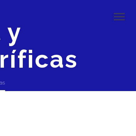
 y
ríficas
cas