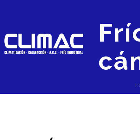
Frí
cám
H