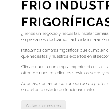
FRÍO INDUST
FRIGORÍFICA
¿Tienes un negocio y necesitas instalar cámaras
empresa nos dedicamos tanto a la instalación 
Instalamos cámaras frigoríficas que cumplen c
que necesitas y nuestros expertos en el secto
Climac cuenta con amplia experiencia en la ins
ofrecer a nuestros clientes servicios serios y d
Además, contamos con un equipo de profesional
en perfecto estado de funcionamiento.
Contacte con nosotros