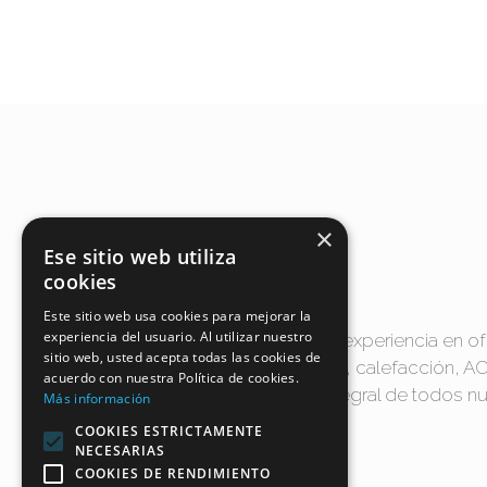
×
Ese sitio web utiliza
SOBRE NOSOTROS
cookies
Este sitio web usa cookies para mejorar la
experiencia del usuario. Al utilizar nuestro
En Climac centramos nuestra experiencia en o
sitio web, usted acepta todas las cookies de
de climatización, refrigeración, calefacción, ACS 
acuerdo con nuestra Política de cookies.
como en el mantenimiento integral de todos n
Más información
COOKIES ESTRICTAMENTE
NECESARIAS
COOKIES DE RENDIMIENTO