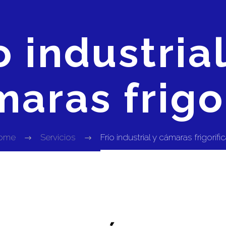
o industrial
aras frigo
ome
Servicios
Frío industrial y cámaras frigorífi