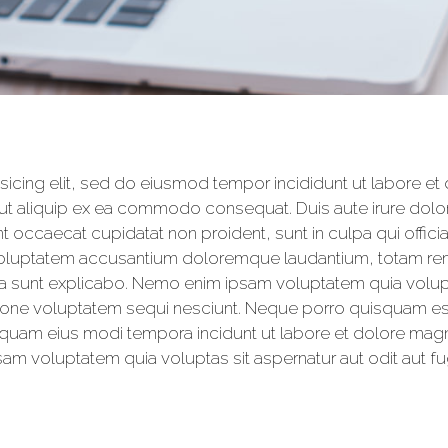
sicing elit, sed do eiusmod tempor incididunt ut labore et
 ut aliquip ex ea commodo consequat. Duis aute irure dolor 
int occaecat cupidatat non proident, sunt in culpa qui offici
t voluptatem accusantium doloremque laudantium, totam re
icta sunt explicabo. Nemo enim ipsam voluptatem quia volupta
one voluptatem sequi nesciunt. Neque porro quisquam est
numquam eius modi tempora incidunt ut labore et dolore m
sam voluptatem quia voluptas sit aspernatur aut odit aut fug