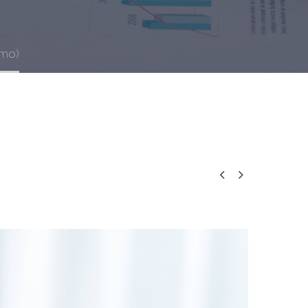
emo)

