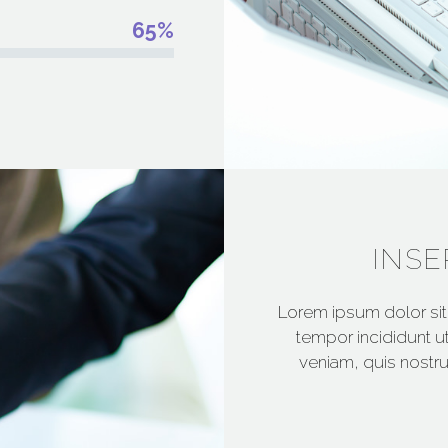
65%
INSE
Lorem ipsum dolor sit
tempor incididunt u
veniam, quis nostrud