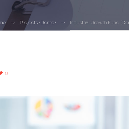
me
Projects (Demo)
Industrial Growth Fund (D
0