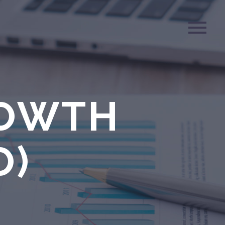
ROWTH
O)