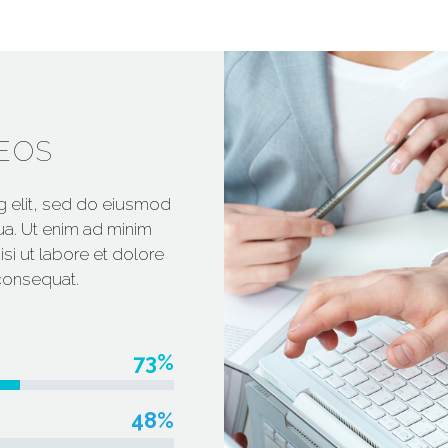
EOS
g elit, sed do eiusmod
ua. Ut enim ad minim
si ut labore et dolore
consequat.
73%
48%