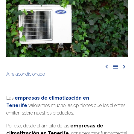



Aire acondicionado
Las
empresas de climatización en
Tenerife
valoramos mucho las opiniones que los clientes
emiten sobre nuestros productos.
Por eso, desde el ámbito de las
empresas de
climatización en Tenerife
, consideramos fundamental