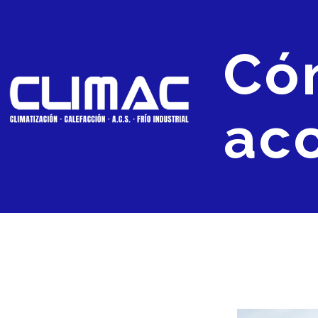
Cóm
ac