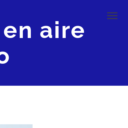
en aire
o