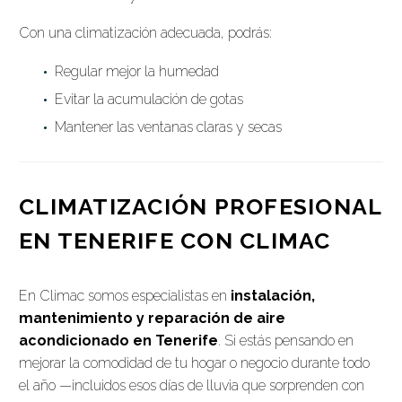
Con una climatización adecuada, podrás:
Regular mejor la humedad
Evitar la acumulación de gotas
Mantener las ventanas claras y secas
CLIMATIZACIÓN PROFESIONAL
EN TENERIFE CON CLIMAC
En Climac somos especialistas en
instalación,
mantenimiento y reparación de aire
acondicionado en Tenerife
. Si estás pensando en
mejorar la comodidad de tu hogar o negocio durante todo
el año —incluidos esos días de lluvia que sorprenden con