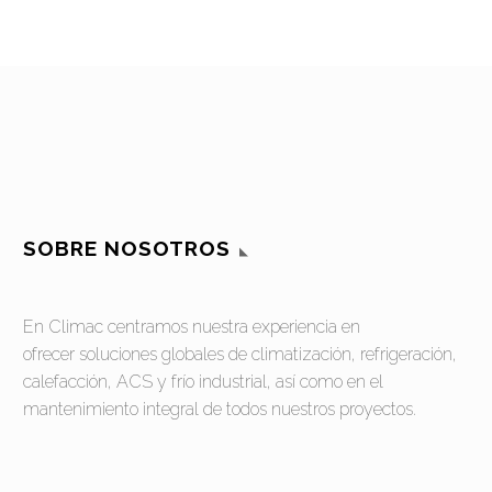
con servicio de ingeniería
propio en Tenerife.
Soluciones profesionales
en climatización,
ventilación y eficiencia
energética.
SOBRE NOSOTROS
En Climac centramos nuestra experiencia en
ofrecer soluciones globales de climatización, refrigeración,
calefacción, ACS y frío industrial, así como en el
mantenimiento integral de todos nuestros proyectos.