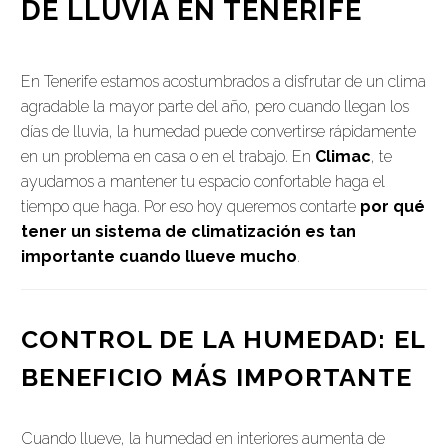
DE LLUVIA EN TENERIFE
En Tenerife estamos acostumbrados a disfrutar de un clima
agradable la mayor parte del año, pero cuando llegan los
días de lluvia, la humedad puede convertirse rápidamente
en un problema en casa o en el trabajo. En
Climac
, te
ayudamos a mantener tu espacio confortable haga el
tiempo que haga. Por eso hoy queremos contarte
por qué
tener un sistema de climatización es tan
importante cuando llueve mucho
.
CONTROL DE LA HUMEDAD: EL
BENEFICIO MÁS IMPORTANTE
Cuando llueve, la humedad en interiores aumenta de