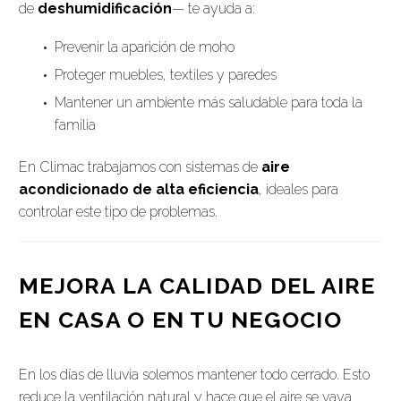
de
deshumidificación
— te ayuda a:
Prevenir la aparición de moho
Proteger muebles, textiles y paredes
Mantener un ambiente más saludable para toda la
familia
En Climac trabajamos con sistemas de
aire
acondicionado de alta eficiencia
, ideales para
controlar este tipo de problemas.
MEJORA LA CALIDAD DEL AIRE
EN CASA O EN TU NEGOCIO
En los días de lluvia solemos mantener todo cerrado. Esto
reduce la ventilación natural y hace que el aire se vaya