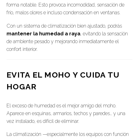
forma notable. Esto provoca incomodidad, sensación de
frío, malos olores e incluso condensación en ventanas.
Con un sistema de climatización bien ajustado, podrás
mantener la humedad a raya
, evitando la sensación
de ambiente pesado y mejorando inmediatamente el
confort interior.
EVITA EL MOHO Y CUIDA TU
HOGAR
El exceso de humedad es el mejor amigo del moho.
Aparece en esquinas, armarios, techos y paredes… y una
vez instalado, es difícil de eliminar.
La climatización —especialmente los equipos con función