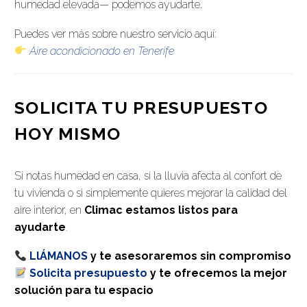
humedad elevada— podemos ayudarte.
Puedes ver más sobre nuestro servicio aquí:
Aire acondicionado en Tenerife
SOLICITA TU PRESUPUESTO
HOY MISMO
Si notas humedad en casa, si la lluvia afecta al confort de
tu vivienda o si simplemente quieres mejorar la calidad del
aire interior, en
Climac estamos listos para
ayudarte
.
LlÁMANOS
y te asesoraremos sin compromiso
Solicita presupuesto
y te ofrecemos la mejor
solución para tu espacio