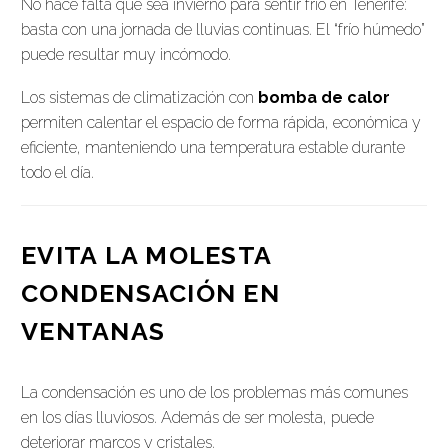
No hace falta que sea invierno para sentir frío en Tenerife:
basta con una jornada de lluvias continuas. El “frío húmedo”
puede resultar muy incómodo.
Los sistemas de climatización con
bomba de calor
permiten calentar el espacio de forma rápida, económica y
eficiente, manteniendo una temperatura estable durante
todo el día.
EVITA LA MOLESTA
CONDENSACIÓN EN
VENTANAS
La condensación es uno de los problemas más comunes
en los días lluviosos. Además de ser molesta, puede
deteriorar marcos y cristales.